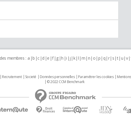
 des membres :
a
b
c
d
e
f
g
h
i
j
k
l
m
n
o
p
q
r
s
t
u
v
Recrutement
Societé
Données personnelles
Paramétrer les cookies
Mentions
© 2022 CCM Benchmark