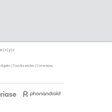
w
x
y
z
 légales
Tous les articles
Corrections