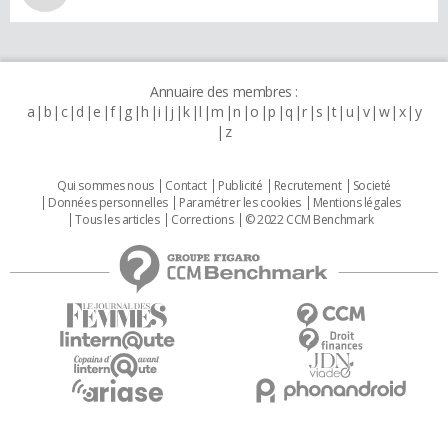
Annuaire des membres :
a
b
c
d
e
f
g
h
i
j
k
l
m
n
o
p
q
r
s
t
u
v
w
x
y
z
Qui sommes nous
Contact
Publicité
Recrutement
Societé
Données personnelles
Paramétrer les cookies
Mentions légales
Tous les articles
Corrections
© 2022 CCM Benchmark