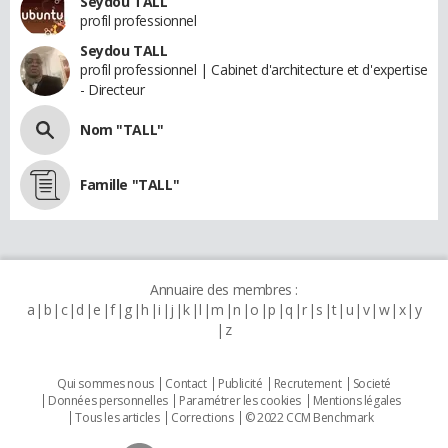
Seydou TALL
profil professionnel
Seydou TALL
profil professionnel | Cabinet d'architecture et d'expertise
- Directeur
Nom "TALL"
Famille "TALL"
Annuaire des membres :
a
b
c
d
e
f
g
h
i
j
k
l
m
n
o
p
q
r
s
t
u
v
w
x
y
z
Qui sommes nous
Contact
Publicité
Recrutement
Societé
Données personnelles
Paramétrer les cookies
Mentions légales
Tous les articles
Corrections
© 2022 CCM Benchmark