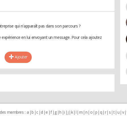
treprise qui n'apparaît pas dans son parcours ?
te expérience en lui envoyant un message. Pour cela ajoutez
Ajouter
 des membres :
a
b
c
d
e
f
g
h
i
j
k
l
m
n
o
p
q
r
s
t
u
v