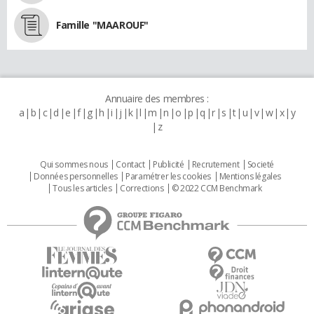
Famille "MAAROUF"
Annuaire des membres :
a
b
c
d
e
f
g
h
i
j
k
l
m
n
o
p
q
r
s
t
u
v
w
x
y
z
Qui sommes nous
Contact
Publicité
Recrutement
Societé
Données personnelles
Paramétrer les cookies
Mentions légales
Tous les articles
Corrections
© 2022 CCM Benchmark