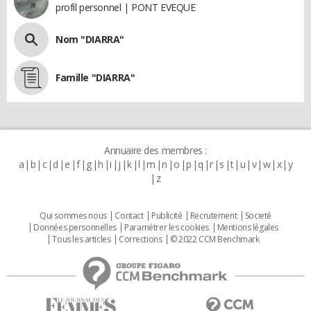
profil personnel | PONT EVEQUE
Nom "DIARRA"
Famille "DIARRA"
Annuaire des membres :
a
b
c
d
e
f
g
h
i
j
k
l
m
n
o
p
q
r
s
t
u
v
w
x
y
z
Qui sommes nous
Contact
Publicité
Recrutement
Societé
Données personnelles
Paramétrer les cookies
Mentions légales
Tous les articles
Corrections
© 2022 CCM Benchmark