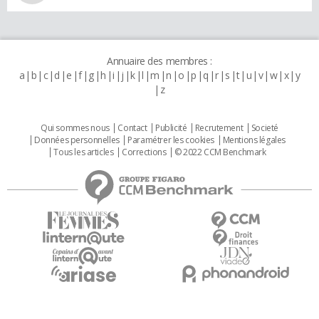
Annuaire des membres :
a
b
c
d
e
f
g
h
i
j
k
l
m
n
o
p
q
r
s
t
u
v
w
x
y
z
Qui sommes nous
Contact
Publicité
Recrutement
Societé
Données personnelles
Paramétrer les cookies
Mentions légales
Tous les articles
Corrections
© 2022 CCM Benchmark