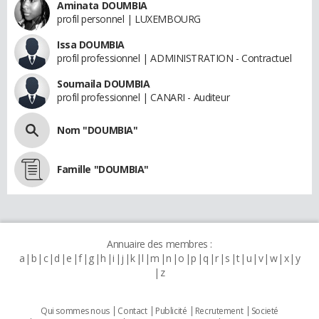
Aminata DOUMBIA
profil personnel | LUXEMBOURG
Issa DOUMBIA
profil professionnel | ADMINISTRATION - Contractuel
Soumaila DOUMBIA
profil professionnel | CANARI - Auditeur
Nom "DOUMBIA"
Famille "DOUMBIA"
Annuaire des membres :
a
b
c
d
e
f
g
h
i
j
k
l
m
n
o
p
q
r
s
t
u
v
w
x
y
z
Qui sommes nous
Contact
Publicité
Recrutement
Societé