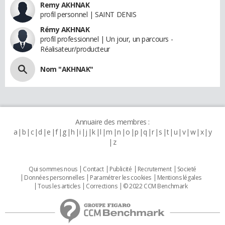
Remy AKHNAK
profil personnel | SAINT DENIS
Rémy AKHNAK
profil professionnel | Un jour, un parcours -
Réalisateur/producteur
Nom "AKHNAK"
Annuaire des membres :
a
b
c
d
e
f
g
h
i
j
k
l
m
n
o
p
q
r
s
t
u
v
w
x
y
z
Qui sommes nous
Contact
Publicité
Recrutement
Societé
Données personnelles
Paramétrer les cookies
Mentions légales
Tous les articles
Corrections
© 2022 CCM Benchmark