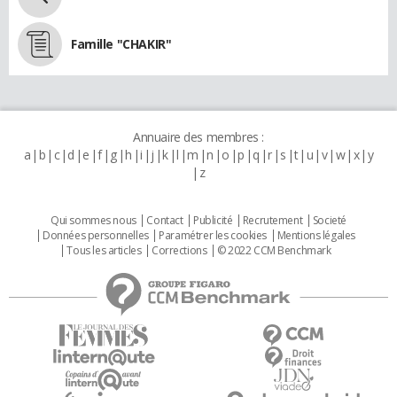
Famille "CHAKIR"
Annuaire des membres :
a
b
c
d
e
f
g
h
i
j
k
l
m
n
o
p
q
r
s
t
u
v
w
x
y
z
Qui sommes nous
Contact
Publicité
Recrutement
Societé
Données personnelles
Paramétrer les cookies
Mentions légales
Tous les articles
Corrections
© 2022 CCM Benchmark