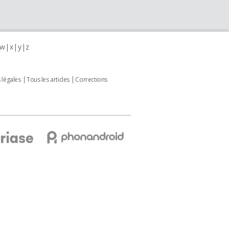
w
x
y
z
 légales
Tous les articles
Corrections