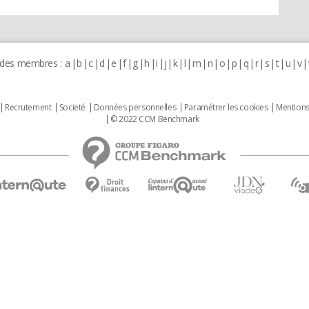
 des membres :
a
b
c
d
e
f
g
h
i
j
k
l
m
n
o
p
q
r
s
t
u
v
Recrutement
Societé
Données personnelles
Paramétrer les cookies
Mentions
© 2022 CCM Benchmark