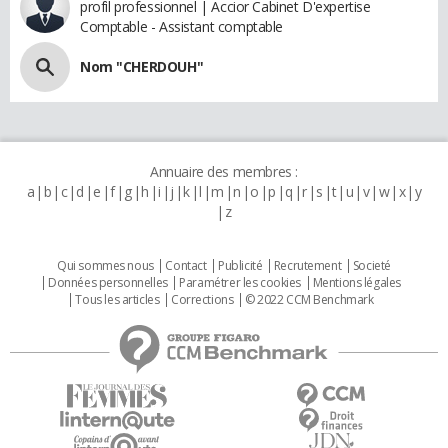
profil professionnel | Accior Cabinet D'expertise
Comptable - Assistant comptable
Nom "CHERDOUH"
Annuaire des membres :
a
b
c
d
e
f
g
h
i
j
k
l
m
n
o
p
q
r
s
t
u
v
w
x
y
z
Qui sommes nous
Contact
Publicité
Recrutement
Societé
Données personnelles
Paramétrer les cookies
Mentions légales
Tous les articles
Corrections
© 2022 CCM Benchmark