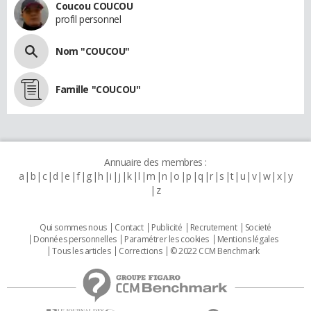
Coucou COUCOU
profil personnel
Nom "COUCOU"
Famille "COUCOU"
Annuaire des membres :
a
b
c
d
e
f
g
h
i
j
k
l
m
n
o
p
q
r
s
t
u
v
w
x
y
z
Qui sommes nous
Contact
Publicité
Recrutement
Societé
Données personnelles
Paramétrer les cookies
Mentions légales
Tous les articles
Corrections
© 2022 CCM Benchmark