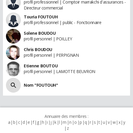
profil professionnel | Comptoir marrakchi d'assurances -
Directeur commercial
Touria FOUTOUH
profil professionnel | public - Fonctionnaire
Solene BOUDOU
profil personnel | POILLEY
Chris BOUDOU
profil personnel | PERPIGNAN
Etienne BOUTOU
profil personnel | LAMOTTE BEUVRON
Nom "FOUTOUH"
Annuaire des membres :
a
b
c
d
e
f
g
h
i
j
k
l
m
n
o
p
q
r
s
t
u
v
w
x
y
z