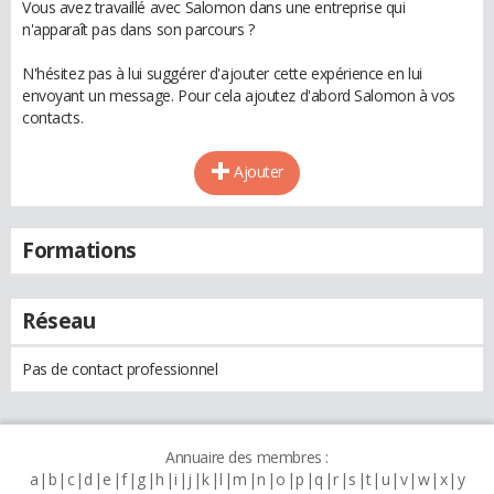
Vous avez travaillé avec Salomon dans une entreprise qui
n'apparaît pas dans son parcours ?
N'hésitez pas à lui suggérer d'ajouter cette expérience en lui
envoyant un message. Pour cela ajoutez d'abord Salomon à vos
contacts.
Ajouter
Formations
Réseau
Pas de contact professionnel
Annuaire des membres :
a
b
c
d
e
f
g
h
i
j
k
l
m
n
o
p
q
r
s
t
u
v
w
x
y