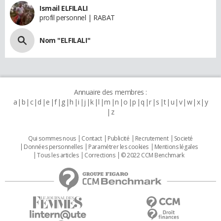
Ismail ELFILALI
profil personnel | RABAT
Nom "ELFILALI"
Annuaire des membres :
a
b
c
d
e
f
g
h
i
j
k
l
m
n
o
p
q
r
s
t
u
v
w
x
y
z
Qui sommes nous
Contact
Publicité
Recrutement
Societé
Données personnelles
Paramétrer les cookies
Mentions légales
Tous les articles
Corrections
© 2022 CCM Benchmark