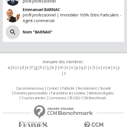
profil professionnel
Emmanuel BARNAC
profil professionnel | Immobilier 100% Entre Particuliers -
Agent commercial
Nom "BARNAK"
Annuaire des membres :
a
b
c
d
e
f
g
h
i
j
k
l
m
n
o
p
q
r
s
t
u
v
w
x
y
z
Qui sommes nous
Contact
Publicité
Recrutement
Societé
Données personnelles
Paramétrer les cookies
Mentions légales
Tous les articles
Corrections
© 2022 CCM Benchmark