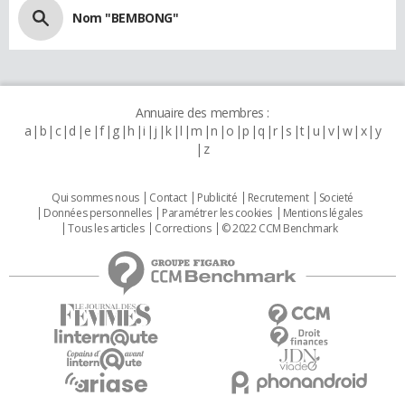
Nom "BEMBONG"
Annuaire des membres :
a
b
c
d
e
f
g
h
i
j
k
l
m
n
o
p
q
r
s
t
u
v
w
x
y
z
Qui sommes nous
Contact
Publicité
Recrutement
Societé
Données personnelles
Paramétrer les cookies
Mentions légales
Tous les articles
Corrections
© 2022 CCM Benchmark