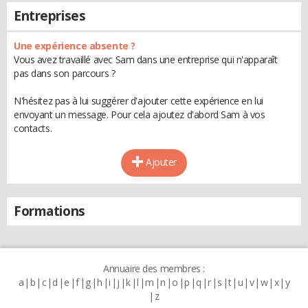
Entreprises
Une expérience absente ?
Vous avez travaillé avec Sam dans une entreprise qui n'apparaît
pas dans son parcours ?
N'hésitez pas à lui suggérer d'ajouter cette expérience en lui
envoyant un message. Pour cela ajoutez d'abord Sam à vos
contacts.
Ajouter
Formations
Annuaire des membres :
a
b
c
d
e
f
g
h
i
j
k
l
m
n
o
p
q
r
s
t
u
v
w
x
y
z