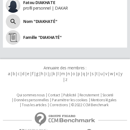
Fatou DIAKHATE
profil personnel | DAKAR
Nom "DIAKHATÉ"
Famille "DIAKHATÉ"
Annuaire des membres :
a
b
c
d
e
f
g
h
i
j
k
l
m
n
o
p
q
r
s
t
u
v
w
x
y
z
Qui sommes nous
Contact
Publicité
Recrutement
Societé
Données personnelles
Paramétrer les cookies
Mentions légales
Tous les articles
Corrections
© 2022 CCM Benchmark