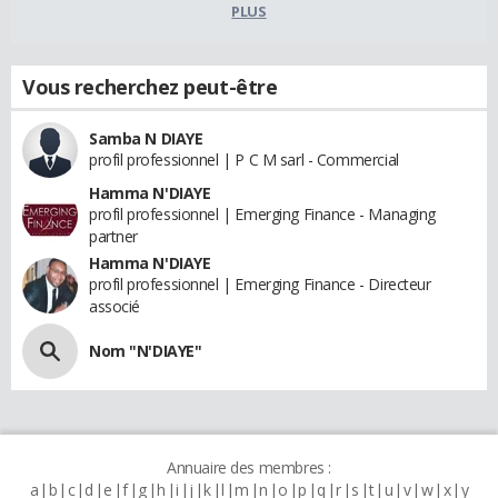
PLUS
Vous recherchez peut-être
Samba N DIAYE
profil professionnel | P C M sarl - Commercial
Hamma N'DIAYE
profil professionnel | Emerging Finance - Managing
partner
Hamma N'DIAYE
profil professionnel | Emerging Finance - Directeur
associé
Nom "N'DIAYE"
Annuaire des membres :
a
b
c
d
e
f
g
h
i
j
k
l
m
n
o
p
q
r
s
t
u
v
w
x
y