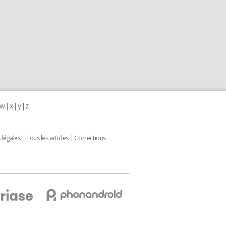
w
x
y
z
 légales
Tous les articles
Corrections