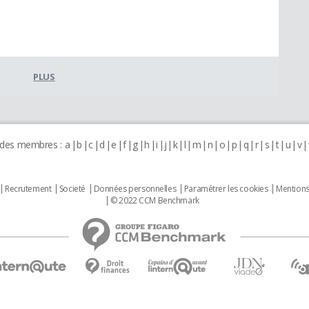
PLUS
 des membres :
a
b
c
d
e
f
g
h
i
j
k
l
m
n
o
p
q
r
s
t
u
v
Recrutement
Societé
Données personnelles
Paramétrer les cookies
Mentions
© 2022 CCM Benchmark