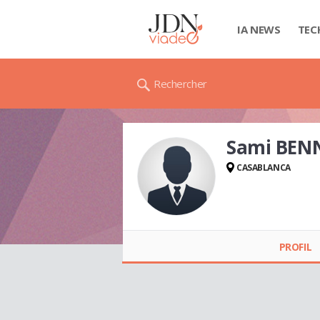
IA NEWS
TEC
Rechercher
Sami BEN
CASABLANCA
Sami BENNANI
PROFIL