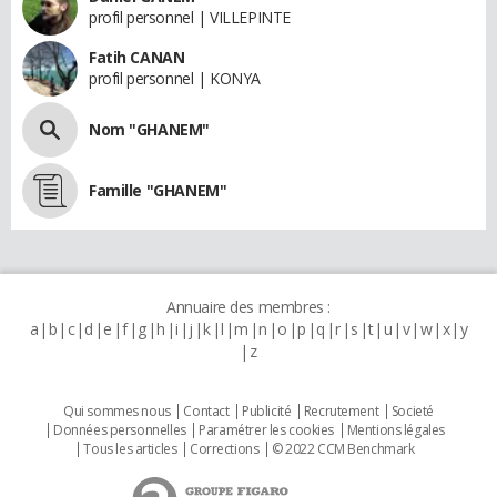
profil personnel | VILLEPINTE
Fatih CANAN
profil personnel | KONYA
Nom "GHANEM"
Famille "GHANEM"
Annuaire des membres :
a
b
c
d
e
f
g
h
i
j
k
l
m
n
o
p
q
r
s
t
u
v
w
x
y
z
Qui sommes nous
Contact
Publicité
Recrutement
Societé
Données personnelles
Paramétrer les cookies
Mentions légales
Tous les articles
Corrections
© 2022 CCM Benchmark