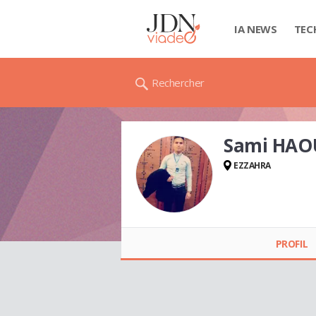
IA NEWS
TEC
Rechercher
Sami HAO
EZZAHRA
Sami HAOUEM
(HAOUEM SAMI)
PROFIL