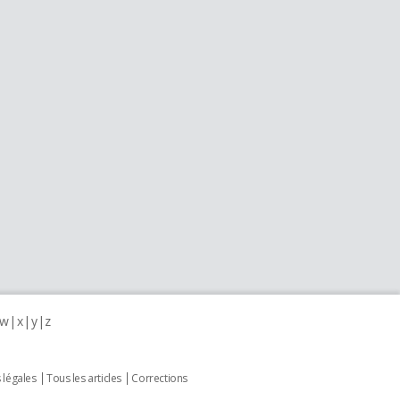
w
x
y
z
 légales
Tous les articles
Corrections