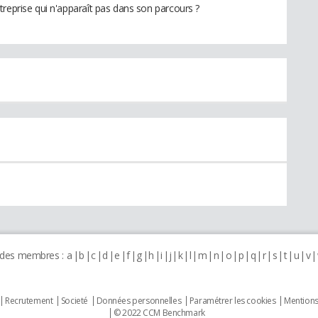
treprise qui n'apparaît pas dans son parcours ?
 des membres :
a
b
c
d
e
f
g
h
i
j
k
l
m
n
o
p
q
r
s
t
u
v
Recrutement
Societé
Données personnelles
Paramétrer les cookies
Mentions
© 2022 CCM Benchmark