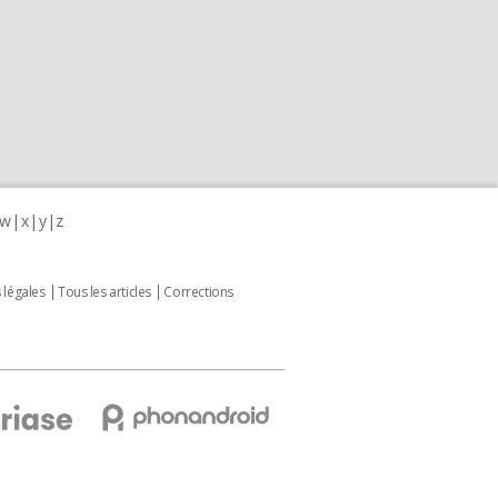
w
x
y
z
 légales
Tous les articles
Corrections