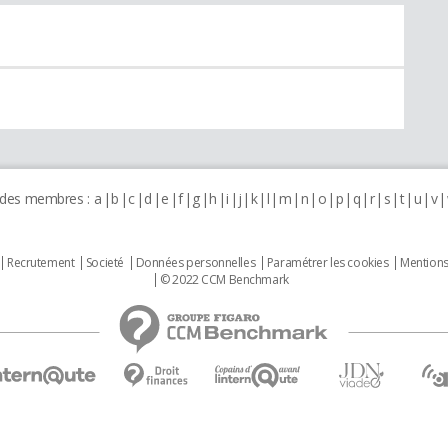
 des membres :
a
b
c
d
e
f
g
h
i
j
k
l
m
n
o
p
q
r
s
t
u
v
Recrutement
Societé
Données personnelles
Paramétrer les cookies
Mentions
© 2022 CCM Benchmark