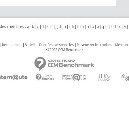
 des membres :
a
b
c
d
e
f
g
h
i
j
k
l
m
n
o
p
q
r
s
t
u
v
Recrutement
Societé
Données personnelles
Paramétrer les cookies
Mentions
© 2022 CCM Benchmark