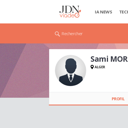
IA NEWS
TEC
Rechercher
Sami MO
ALGER
Sami MORAD
PROFIL