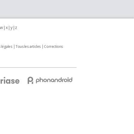
w
x
y
z
 légales
Tous les articles
Corrections