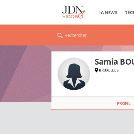
IA NEWS
TEC
Rechercher
Samia BO
BRUXELLES
Samia BOUAISSA
PROFIL