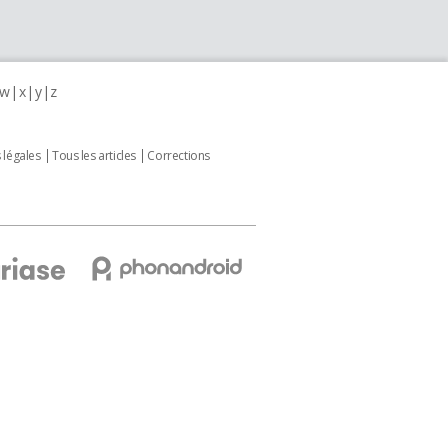
w
x
y
z
 légales
Tous les articles
Corrections