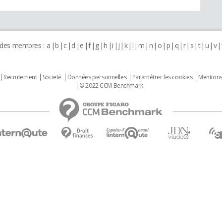
 des membres :
a
b
c
d
e
f
g
h
i
j
k
l
m
n
o
p
q
r
s
t
u
v
Recrutement
Societé
Données personnelles
Paramétrer les cookies
Mentions
© 2022 CCM Benchmark