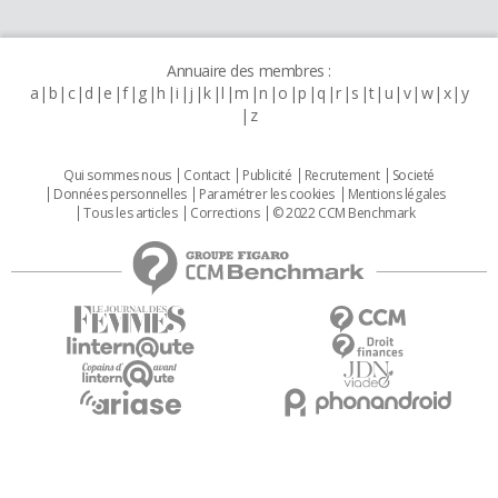
Annuaire des membres :
a
b
c
d
e
f
g
h
i
j
k
l
m
n
o
p
q
r
s
t
u
v
w
x
y
z
Qui sommes nous
Contact
Publicité
Recrutement
Societé
Données personnelles
Paramétrer les cookies
Mentions légales
Tous les articles
Corrections
© 2022 CCM Benchmark