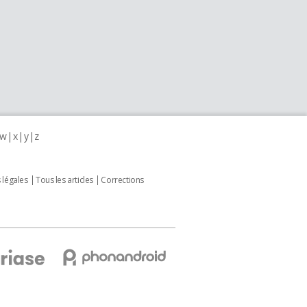
w
x
y
z
 légales
Tous les articles
Corrections