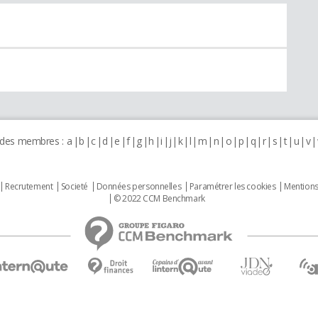
 des membres :
a
b
c
d
e
f
g
h
i
j
k
l
m
n
o
p
q
r
s
t
u
v
Recrutement
Societé
Données personnelles
Paramétrer les cookies
Mentions
© 2022 CCM Benchmark