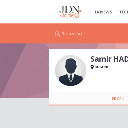
IA NEWS
TEC
Rechercher
Samir HAD
BOGHNI
Samir HADJALI
PROFIL