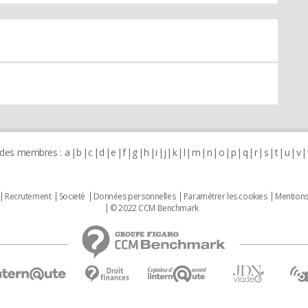
 des membres :
a
b
c
d
e
f
g
h
i
j
k
l
m
n
o
p
q
r
s
t
u
v
Recrutement
Societé
Données personnelles
Paramétrer les cookies
Mentions
© 2022 CCM Benchmark