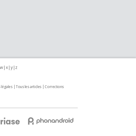
w
x
y
z
 légales
Tous les articles
Corrections