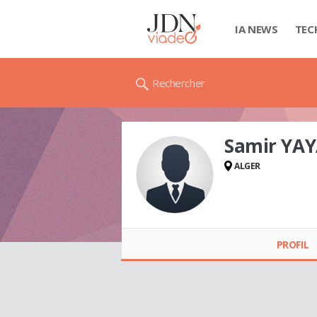
IA NEWS
TEC
Rechercher
Samir YA
ALGER
Samir YAYA
PROFIL