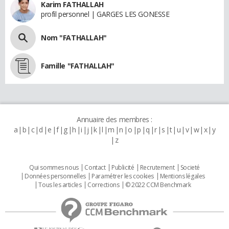
Karim FATHALLAH
profil personnel | GARGES LES GONESSE
Nom "FATHALLAH"
Famille "FATHALLAH"
Annuaire des membres :
a
b
c
d
e
f
g
h
i
j
k
l
m
n
o
p
q
r
s
t
u
v
w
x
y
z
Qui sommes nous
Contact
Publicité
Recrutement
Societé
Données personnelles
Paramétrer les cookies
Mentions légales
Tous les articles
Corrections
© 2022 CCM Benchmark