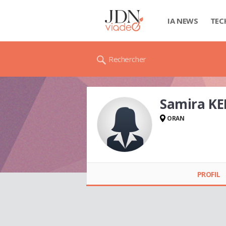
IA NEWS
TEC
Rechercher
Samira K
ORAN
Samira KERMAD
PROFIL