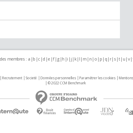
 des membres :
a
b
c
d
e
f
g
h
i
j
k
l
m
n
o
p
q
r
s
t
u
v
Recrutement
Societé
Données personnelles
Paramétrer les cookies
Mentions
© 2022 CCM Benchmark