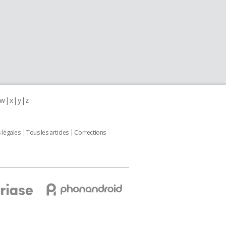
w
x
y
z
 légales
Tous les articles
Corrections