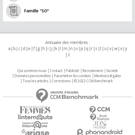
Famille "SO"
Annuaire des membres :
a
b
c
d
e
f
g
h
i
j
k
l
m
n
o
p
q
r
s
t
u
v
w
x
y
z
Qui sommes nous
Contact
Publicité
Recrutement
Societé
Données personnelles
Paramétrer les cookies
Mentions légales
Tous les articles
Corrections
© 2022 CCM Benchmark