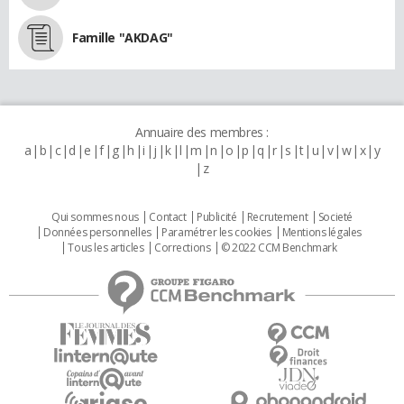
Famille "AKDAG"
Annuaire des membres :
a
b
c
d
e
f
g
h
i
j
k
l
m
n
o
p
q
r
s
t
u
v
w
x
y
z
Qui sommes nous
Contact
Publicité
Recrutement
Societé
Données personnelles
Paramétrer les cookies
Mentions légales
Tous les articles
Corrections
© 2022 CCM Benchmark