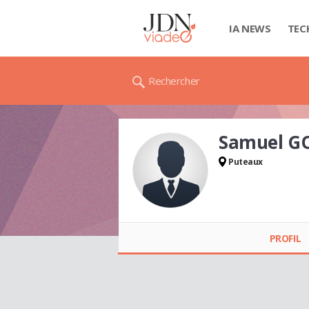
IA NEWS
TEC
Rechercher
Samuel G
Puteaux
Samuel
GOUTTEGATA
PROFIL