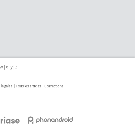
w
x
y
z
 légales
Tous les articles
Corrections