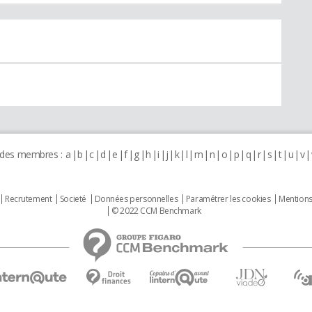
 des membres :
a
b
c
d
e
f
g
h
i
j
k
l
m
n
o
p
q
r
s
t
u
v
Recrutement
Societé
Données personnelles
Paramétrer les cookies
Mentions
© 2022 CCM Benchmark