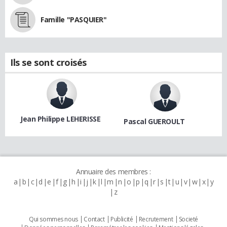
Famille "PASQUIER"
Ils se sont croisés
Jean Philippe LEHERISSE
Pascal GUEROULT
Annuaire des membres :
a
b
c
d
e
f
g
h
i
j
k
l
m
n
o
p
q
r
s
t
u
v
w
x
y
z
Qui sommes nous
Contact
Publicité
Recrutement
Societé