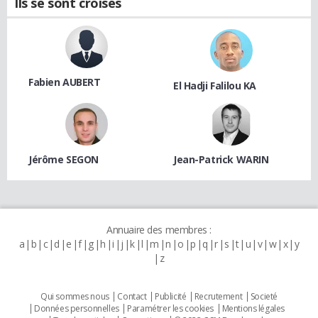
Ils se sont croisés
Fabien AUBERT
El Hadji Falilou KA
Jérôme SEGON
Jean-Patrick WARIN
Annuaire des membres :
a
b
c
d
e
f
g
h
i
j
k
l
m
n
o
p
q
r
s
t
u
v
w
x
y
z
Qui sommes nous
Contact
Publicité
Recrutement
Societé
Données personnelles
Paramétrer les cookies
Mentions légales