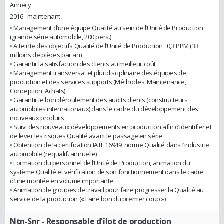
Annecy
2016 - maintenant
• Management d’une équipe Qualité au sein de l’Unité de Production
(grande série automobile, 200 pers.)
• Atteinte des objectifs Qualité de l’Unité de Production : 0,3 PPM (33
millions de pièces par an)
• Garantir la satisfaction des clients au meilleur coût
• Management transversal et pluridisciplinaire des équipes de
production et des services supports (Méthodes, Maintenance,
Conception, Achats)
• Garantir le bon déroulement des audits clients (constructeurs
automobiles internationaux) dans le cadre du développement des
nouveaux produits
• Suivi des nouveaux développements en production afin d’identifier et
de lever les risques Qualité avant le passage en série.
• Obtention de la certification IATF 16949, norme Qualité dans l’industrie
automobile (requalif. annuelle)
• Formation du personnel de l’Unité de Production, animation du
système Qualité et vérification de son fonctionnement dans le cadre
d’une montée en volume importante
• Animation de groupes de travail pour faire progresser la Qualité au
service de la production (« Faire bon du premier coup »)
Ntn-Snr
- Responsable d'îlot de production