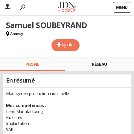
MENU
Samuel SOUBEYRAND
Annecy
Ajouter
PROFIL
RÉSEAU
En résumé
Manager en production industrielle
Mes compétences :
Lean Manufacturing
Flux tirés
Implantation
SAP