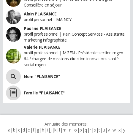
Conseillère en séjour
Alain PLAISANCE
profil personnel | MAINCY
Paoline PLAISANCE
profil professionnel | Pain Concept Services - Assistante
marketing infographiste
Valerie PLAISANCE
profil professionnel | MGEN - Présidente section mgen
64 / chargée de missions direction innovations santé
social mgen
Nom "PLAISANCE"
Famille "PLAISANCE"
Annuaire des membres :
a
b
c
d
e
f
g
h
i
j
k
l
m
n
o
p
q
r
s
t
u
v
w
x
y