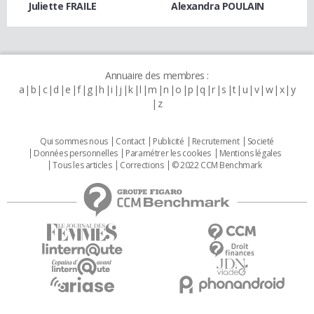
Juliette FRAILE
Alexandra POULAIN
Annuaire des membres :
a
b
c
d
e
f
g
h
i
j
k
l
m
n
o
p
q
r
s
t
u
v
w
x
y
z
Qui sommes nous
Contact
Publicité
Recrutement
Societé
Données personnelles
Paramétrer les cookies
Mentions légales
Tous les articles
Corrections
© 2022 CCM Benchmark