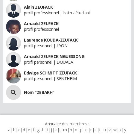
Alain ZEUFACK
profil professionnel | Isstn - étudiant
Arnauld ZEUFACK
profil professionnel
Laurence KOUDA-ZEUFACK
profil personnel | LYON
Arnauld ZEUFACK NGUESSONG
profil personnel | DOUALA
Edwige SCHMITT ZEUFACK
profil personnel | SENTHEIM
Nom "ZEBAKH"
Annuaire des membres :
a
b
c
d
e
f
g
h
i
j
k
l
m
n
o
p
q
r
s
t
u
v
w
x
y