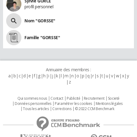
Sylvie GORCE
profil personnel
Nom "GORSSE"
Famille "GORSSE"
Annuaire des membres :
a
b
c
d
e
f
g
h
i
j
k
l
m
n
o
p
q
r
s
t
u
v
w
x
y
z
Qui sommes nous
Contact
Publicité
Recrutement
Societé
Données personnelles
Paramétrer les cookies
Mentions légales
Tous les articles
Corrections
© 2022 CCM Benchmark