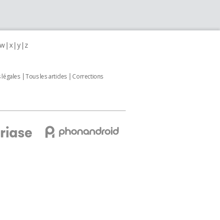
w
x
y
z
 légales
Tous les articles
Corrections