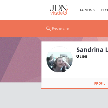
IA NEWS
TEC
Rechercher
Sandrina 
LIEGE
Sandrina LEMAIRE
PROFIL