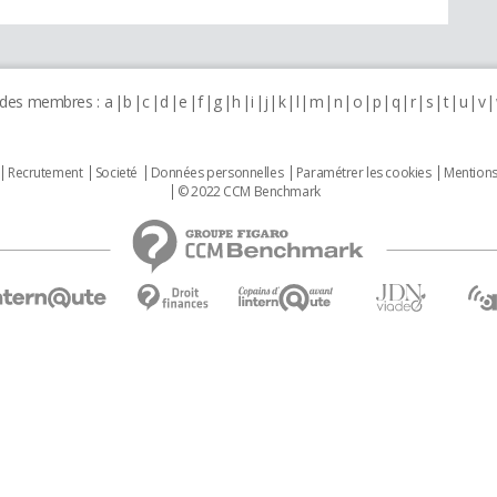
 des membres :
a
b
c
d
e
f
g
h
i
j
k
l
m
n
o
p
q
r
s
t
u
v
Recrutement
Societé
Données personnelles
Paramétrer les cookies
Mentions
© 2022 CCM Benchmark