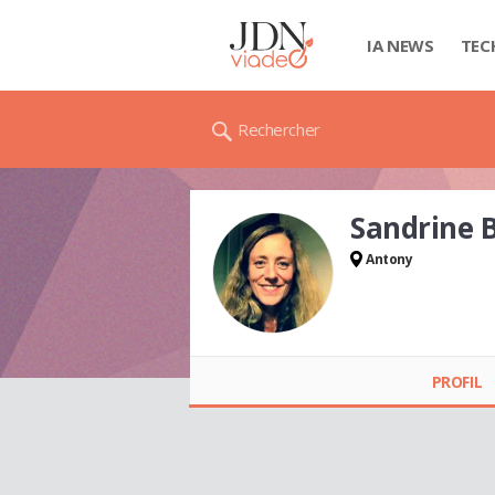
IA NEWS
TEC
Rechercher
Sandrine
Antony
Sandrine BOLOGNA
PROFIL