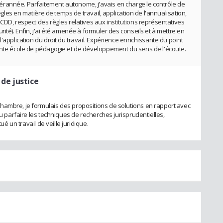
rannée. Parfaitement autonome, j'avais en charge le contrôle de
règles en matière de temps de travail, application de l'annualisation,
CDD, respect des règles relatives aux institutions représentatives
ité). Enfin, j'ai été amenée à formuler des conseils et à mettre en
'application du droit du travail. Expérience enrichissante du point
lente école de pédagogie et de développement du sens de l'écoute.
 de justice
hambre, je formulais des propositions de solutions en rapport avec
pu parfaire les techniques de recherches jurisprudentielles,
ué un travail de veille juridique.