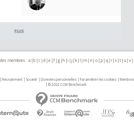
PLUS
 des membres :
a
b
c
d
e
f
g
h
i
j
k
l
m
n
o
p
q
r
s
t
u
v
Recrutement
Societé
Données personnelles
Paramétrer les cookies
Mentions
© 2022 CCM Benchmark