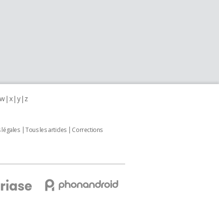
w
x
y
z
 légales
Tous les articles
Corrections