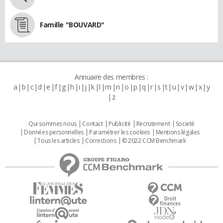
Famille "BOUVARD"
Annuaire des membres :
a
b
c
d
e
f
g
h
i
j
k
l
m
n
o
p
q
r
s
t
u
v
w
x
y
z
Qui sommes nous
Contact
Publicité
Recrutement
Societé
Données personnelles
Paramétrer les cookies
Mentions légales
Tous les articles
Corrections
© 2022 CCM Benchmark