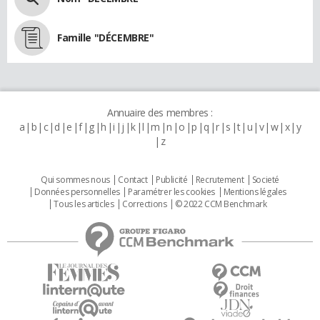
Famille "DÉCEMBRE"
Annuaire des membres :
a
b
c
d
e
f
g
h
i
j
k
l
m
n
o
p
q
r
s
t
u
v
w
x
y
z
Qui sommes nous
Contact
Publicité
Recrutement
Societé
Données personnelles
Paramétrer les cookies
Mentions légales
Tous les articles
Corrections
© 2022 CCM Benchmark