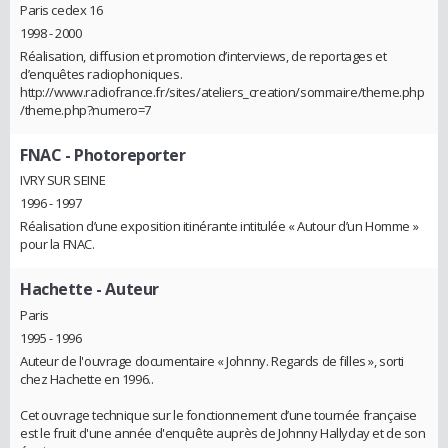
Paris cedex 16
1998 - 2000
Réalisation, diffusion et promotion d’interviews, de reportages et
d’enquêtes radiophoniques.
http://www.radiofrance.fr/sites/ateliers_creation/sommaire/theme.php
/theme.php?numero=7
FNAC
- Photoreporter
IVRY SUR SEINE
1996 - 1997
Réalisation d’une exposition itinérante intitulée « Autour d’un Homme »
pour la FNAC.
Hachette
- Auteur
Paris
1995 - 1996
Auteur de l'ouvrage documentaire « Johnny. Regards de filles », sorti
chez Hachette en 1996..
Cet ouvrage technique sur le fonctionnement d’une tournée française
est le fruit d'une année d'enquête auprès de Johnny Hallyday et de son