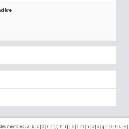
cière
 des membres :
a
b
c
d
e
f
g
h
i
j
k
l
m
n
o
p
q
r
s
t
u
v