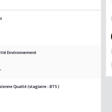
s
rité Environnement
P
cienne Qualté (stagiaire - BTS )