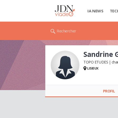
IA NEWS
TEC
Rechercher
Sandrine 
TOPO ETUDES
char
LISIEUX
Sandrine GUILLOT
(FRIGOT)
PROFIL