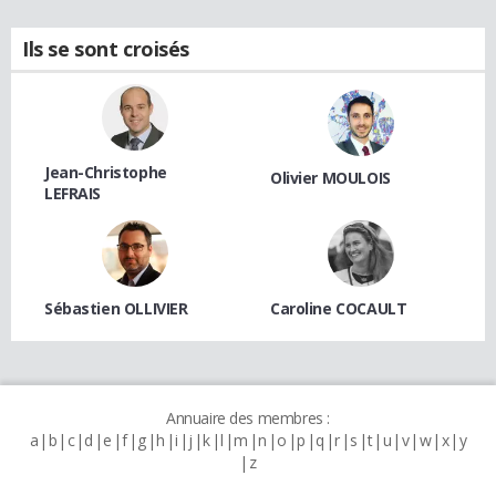
Ils se sont croisés
Jean-Christophe
Olivier MOULOIS
LEFRAIS
Sébastien OLLIVIER
Caroline COCAULT
Annuaire des membres :
a
b
c
d
e
f
g
h
i
j
k
l
m
n
o
p
q
r
s
t
u
v
w
x
y
z