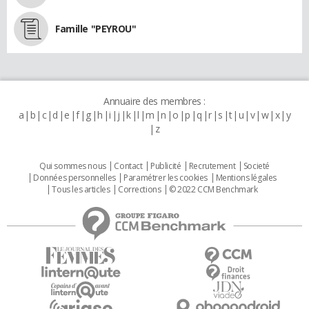
Famille "PEYROU"
Annuaire des membres :
a
b
c
d
e
f
g
h
i
j
k
l
m
n
o
p
q
r
s
t
u
v
w
x
y
z
Qui sommes nous
Contact
Publicité
Recrutement
Societé
Données personnelles
Paramétrer les cookies
Mentions légales
Tous les articles
Corrections
© 2022 CCM Benchmark