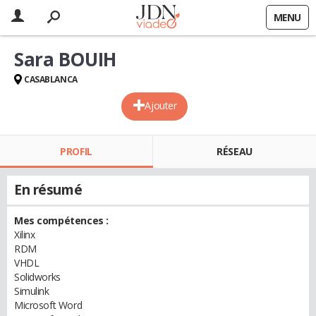
MENU
Sara BOUIH
CASABLANCA
Ajouter
PROFIL
RÉSEAU
En résumé
Mes compétences :
Xilinx
RDM
VHDL
Solidworks
Simulink
Microsoft Word