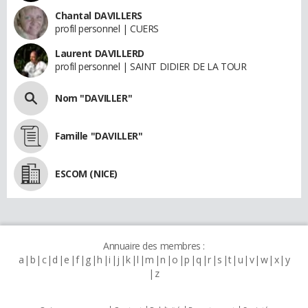
Chantal DAVILLERS
profil personnel | CUERS
Laurent DAVILLERD
profil personnel | SAINT DIDIER DE LA TOUR
Nom "DAVILLER"
Famille "DAVILLER"
ESCOM (NICE)
Annuaire des membres :
a
b
c
d
e
f
g
h
i
j
k
l
m
n
o
p
q
r
s
t
u
v
w
x
y
z